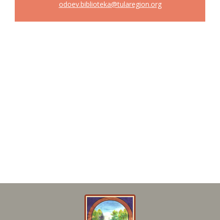
odoev.biblioteka@tularegion.org