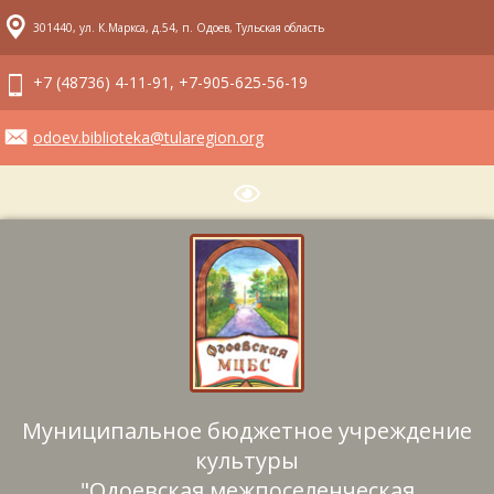
301440, ул. К.Маркса, д.54, п. Одоев, Тульская область
+7 (48736) 4-11-91, +7-905-625-56-19
odoev.biblioteka@tularegion.org
Муниципальное бюджетное учреждение
культуры
"Одоевская межпоселенческая