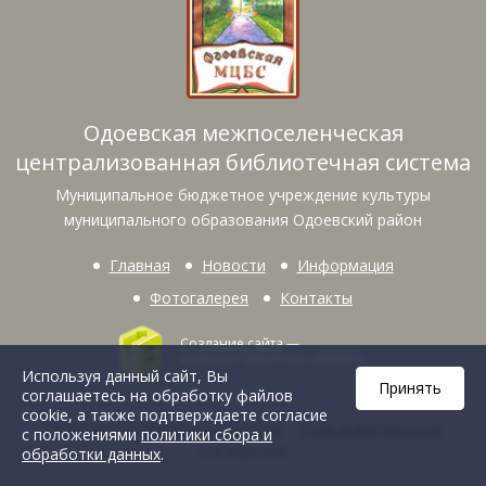
Одоевская межпоселенческая
централизованная библиотечная система
Муниципальное бюджетное учреждение культуры
муниципального образования Одоевский район
Главная
Новости
Информация
Фотогалерея
Контакты
Создание сайта
—
интернет-агентство «BREVIS»
Используя данный сайт, Вы
Принять
соглашаетесь на обработку файлов
cookie, а также подтверждаете согласие
Политика конфиденциальности
Пользовательское
с положениями
политики сбора и
соглашение
обработки данных
.