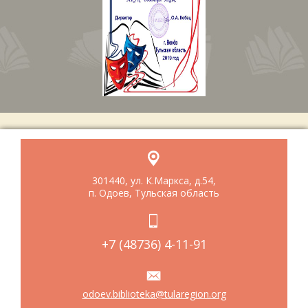
301440, ул. К.Маркса, д.54,
п. Одоев, Тульская область
+7 (48736) 4-11-91
odoev.biblioteka@tularegion.org