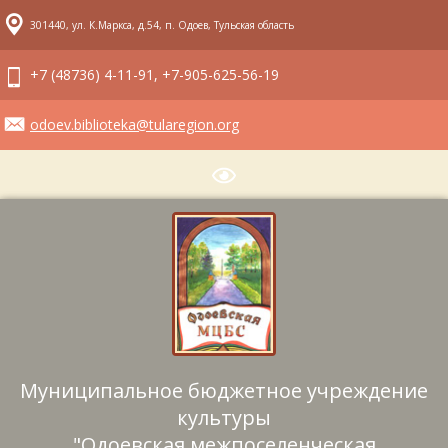
301440, ул. К.Маркса, д.54, п. Одоев, Тульская область
+7 (48736) 4-11-91, +7-905-625-56-19
odoev.biblioteka@tularegion.org
Муниципальное бюджетное учреждение
культуры
"Одоевская межпоселенческая