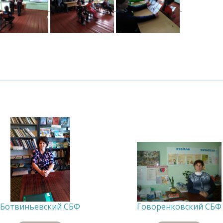
Ботвиньевский СБФ
Говоренковский СБФ