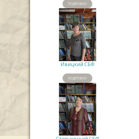
ПОДРОБНО
Ивицкий СБФ
ПОДРОБНО
Стояновский СБФ