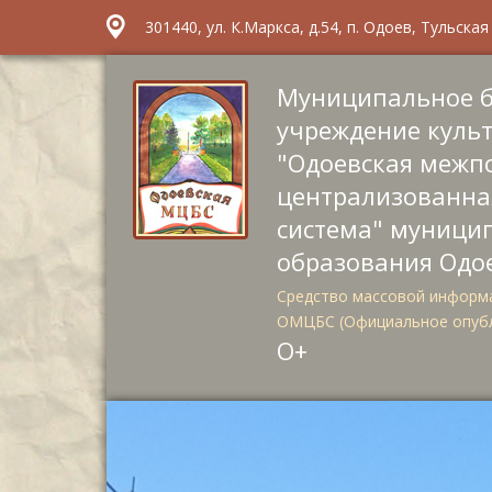
301440, ул. К.Маркса, д.54, п. Одоев, Тульска
Муниципальное 
учреждение куль
"Одоевская межп
централизованна
система" муници
образования Одо
Средство массовой информа
ОМЦБС (Официальное опуб
О+