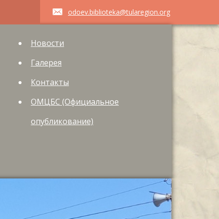
odoev.biblioteka@tularegion.org
Новости
Галерея
Контакты
ОМЦБС (Официальное
опубликование)