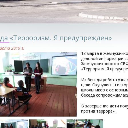
еда «Терроризм. Я предупрежден»
арта 2019 г.
18 марта в Жемчужник
деловой информации с
Жемчужниковского СБФ 
«Терроризм. Я предупр
Из беседы ребята узнал
цели. Окунулись в ист
школьников с основным
беседа сопровождалась
В завершение дети пол
против террора».