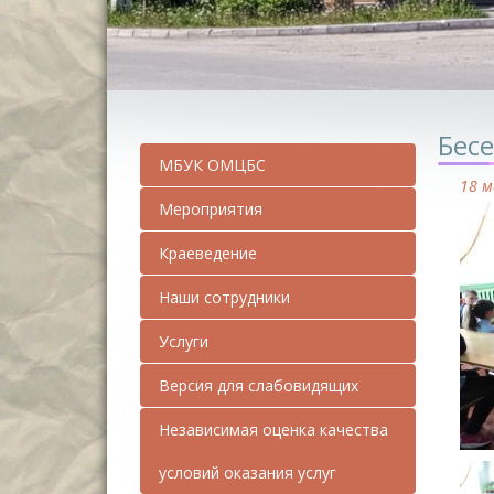
Бес
МБУК ОМЦБС
18 м
Мероприятия
Краеведение
Наши сотрудники
Услуги
Версия для слабовидящих
Независимая оценка качества
условий оказания услуг