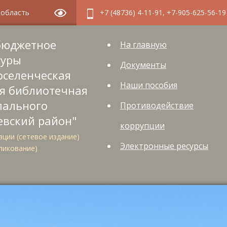
я область
+7 (48736) 4-11-91, +7-905-625-56-19
бюджетное
На главную
туры
Документы
оселенческая
Наши пособия
я библиотечная
пального
Противодействие
евский район"
коррупции
ции (сетевое издание)
Электронные ресурсы
ликование)