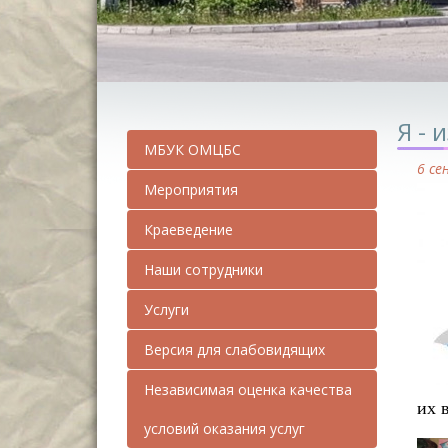
Я - 
МБУК ОМЦБС
6 се
Мероприятия
Краеведение
Наши сотрудники
Услуги
Версия для слабовидящих
Независимая оценка качества
их 
условий оказания услуг