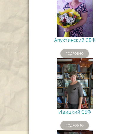
Апухтинский СБФ
ПОДРОБНО
Ивицкий СБФ
ПОДРОБНО