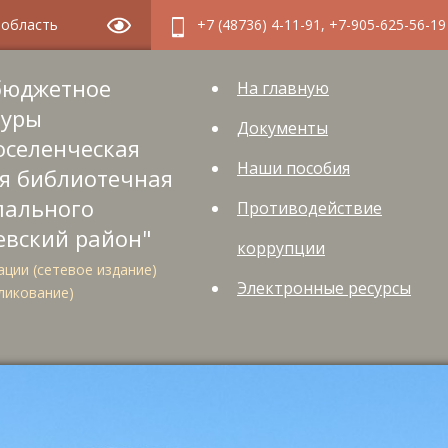
я область
+7 (48736) 4-11-91, +7-905-625-56-19
бюджетное
На главную
туры
Документы
оселенческая
Наши пособия
я библиотечная
пального
Противодействие
евский район"
коррупции
ции (сетевое издание)
Электронные ресурсы
ликование)