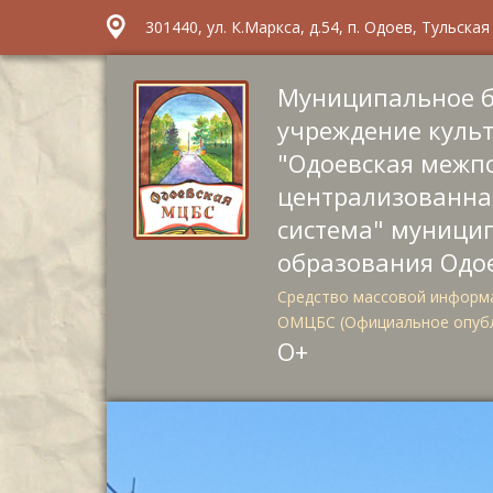
301440, ул. К.Маркса, д.54, п. Одоев, Тульска
Муниципальное 
учреждение куль
"Одоевская межп
централизованна
система" муници
образования Одо
Средство массовой информа
ОМЦБС (Официальное опуб
О+