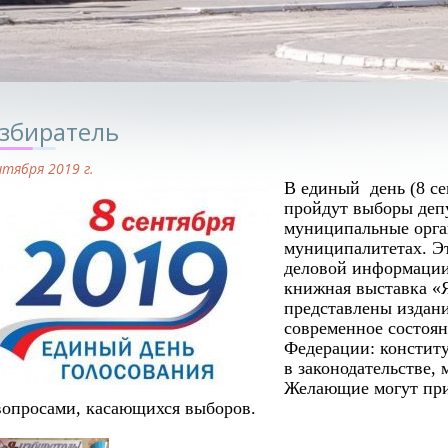
избиратель
нтября 2019 г.
В единый день (8 се
пройдут выборы депу
муниципальные орга
муниципалитетах. Э
деловой информации
книжная выставка «Я
представлены издан
современное состоян
Федерации: констит
в законодательстве,
Желающие могут при
вопросами, касающихся выборов.