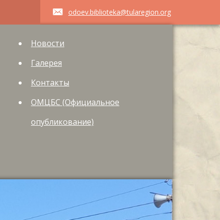
odoev.biblioteka@tularegion.org
Новости
Галерея
Контакты
ОМЦБС (Официальное
опубликование)