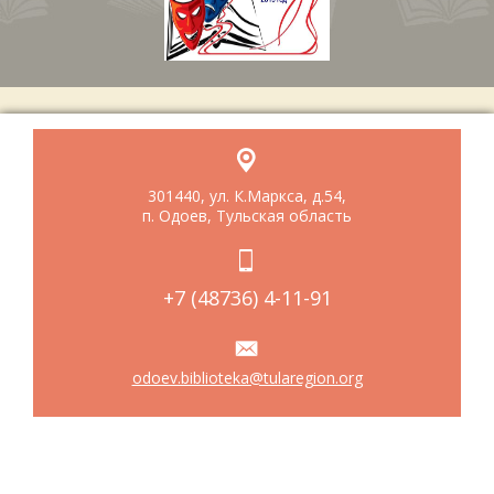
301440, ул. К.Маркса, д.54,
п. Одоев, Тульская область
+7 (48736) 4-11-91
odoev.biblioteka@tularegion.org