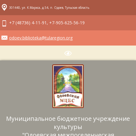
301440, ул. К.Маркса, д.54, п. Одоев, Тульская область
+7 (48736) 4-11-91, +7-905-625-56-19
odoev.biblioteka@tularegion.org
Муниципальное бюджетное учреждение
культуры
"Одоевская межпоселенческая