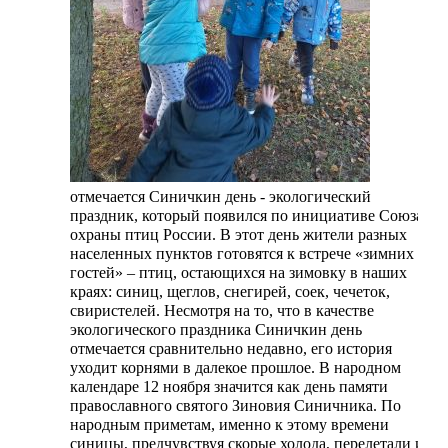
отмечается Синичкин день - экологический
праздник, который появился по инициативе Союза
охраны птиц России. В этот день жители разных
населенных пунктов готовятся к встрече «зимних
гостей» – птиц, остающихся на зимовку в наших
краях: синиц, щеглов, снегирей, соек, чечеток,
свиристелей.
Несмотря на то, что в качестве
экологического праздника Синичкин день
отмечается сравнительно недавно, его история
уходит корнями в далекое прошлое. В народном
календаре 12 ноября значится как день памяти
православного святого Зиновия Синичника. По
народным приметам, именно к этому времени
синицы, предчувствуя скорые холода, перелетали из