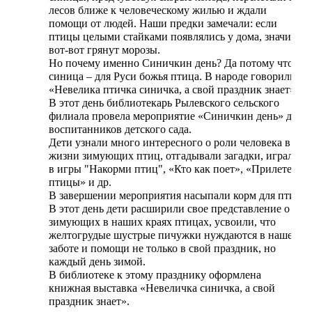
лесов ближе к человеческому жилью и ждали
помощи от людей. Наши предки замечали: если
птицы целыми стайками появлялись у дома, значит,
вот-вот грянут морозы.
Но почему именно Синичкин день? Да потому что,
синица – для Руси божья птица. В народе говорили:
«Невелика птичка синичка, а свой праздник знает».
В этот день библиотекарь Рылевского сельского
филиала провела мероприятие «Синичкин день» для
воспитанников детского сада.
Дети узнали много интересного о роли человека в
жизни зимующих птиц, отгадывали загадки, играли
в игры "Накорми птиц", «Кто как поет», «Прилетели
птицы» и др.
В завершении мероприятия насыпали корм для птиц.
В этот день дети расширили свое представление о
зимующих в наших краях птицах, усвоили, что
желтогрудые шустрые пичужки нуждаются в нашей
заботе и помощи не только в свой праздник, но
каждый день зимой.
В библиотеке к этому празднику оформлена
книжная выставка «Невеличка синичка, а свой
праздник знает».