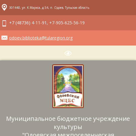
301440, ул. К.Маркса, д.54, п. Одоев, Тульская область
+7 (48736) 4-11-91, +7-905-625-56-19
odoev.biblioteka@tularegion.org
Муниципальное бюджетное учреждение
культуры
"Одоевская межпоселенческая