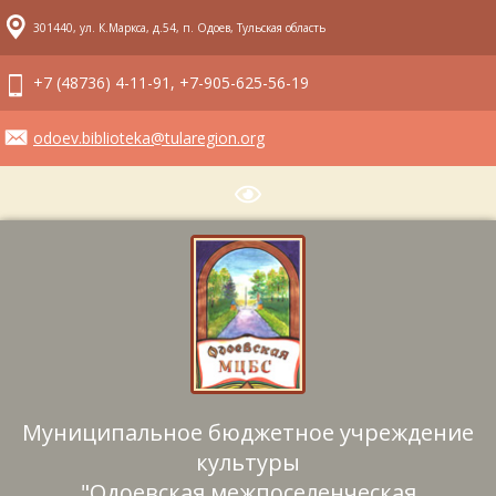
301440, ул. К.Маркса, д.54, п. Одоев, Тульская область
+7 (48736) 4-11-91, +7-905-625-56-19
odoev.biblioteka@tularegion.org
Муниципальное бюджетное учреждение
культуры
"Одоевская межпоселенческая