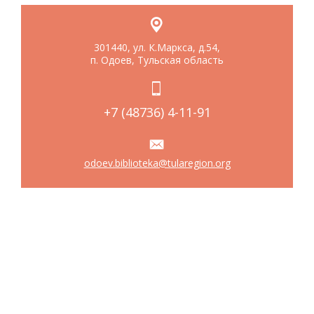
301440, ул. К.Маркса, д.54,
п. Одоев, Тульская область
+7 (48736) 4-11-91
odoev.biblioteka@tularegion.org