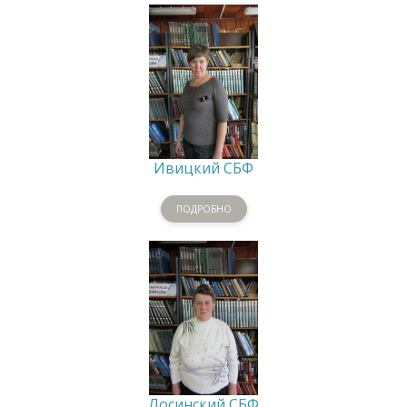
Ивицкий СБФ
ПОДРОБНО
Лосинский СБФ