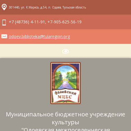
301440, ул. К.Маркса, д.54, п. Одоев, Тульская область
+7 (48736) 4-11-91, +7-905-625-56-19
odoev.biblioteka@tularegion.org
Муниципальное бюджетное учреждение
культуры
"Одоевская межпоселенческая