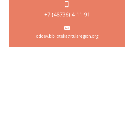
+7 (48736) 4-11-91
odoev.biblioteka@tularegion.org