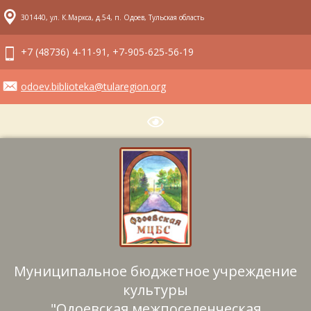
301440, ул. К.Маркса, д.54, п. Одоев, Тульская область
+7 (48736) 4-11-91, +7-905-625-56-19
odoev.biblioteka@tularegion.org
Муниципальное бюджетное учреждение
культуры
"Одоевская межпоселенческая