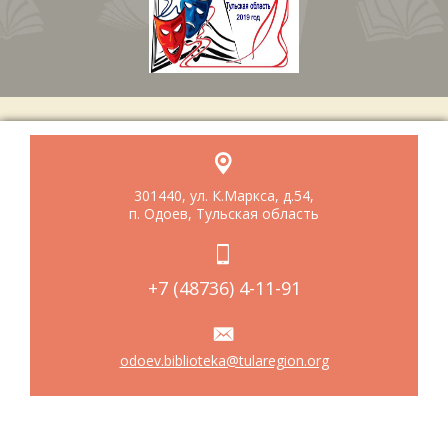
301440, ул. К.Маркса, д.54,
п. Одоев, Тульская область
+7 (48736) 4-11-91
odoev.biblioteka@tularegion.org