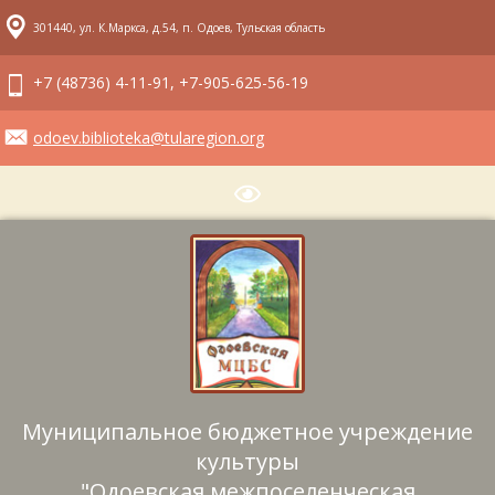
301440, ул. К.Маркса, д.54, п. Одоев, Тульская область
+7 (48736) 4-11-91, +7-905-625-56-19
odoev.biblioteka@tularegion.org
Муниципальное бюджетное учреждение
культуры
"Одоевская межпоселенческая