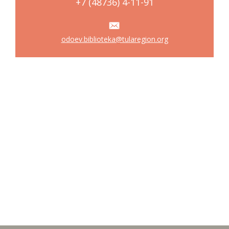
+7 (48736) 4-11-91
odoev.biblioteka@tularegion.org