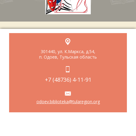
301440, ул. К.Маркса, д.54,
п. Одоев, Тульская область
+7 (48736) 4-11-91
odoev.biblioteka@tularegion.org