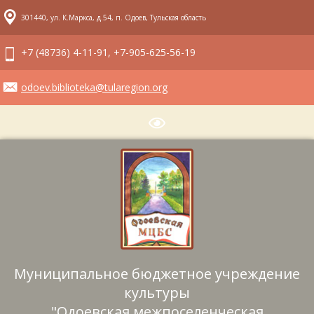
301440, ул. К.Маркса, д.54, п. Одоев, Тульская область
+7 (48736) 4-11-91, +7-905-625-56-19
odoev.biblioteka@tularegion.org
Муниципальное бюджетное учреждение
культуры
"Одоевская межпоселенческая