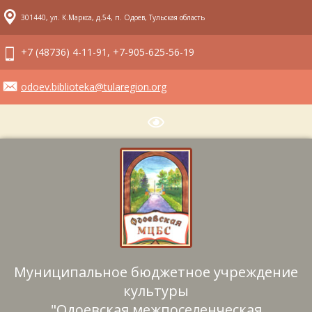
301440, ул. К.Маркса, д.54, п. Одоев, Тульская область
+7 (48736) 4-11-91, +7-905-625-56-19
odoev.biblioteka@tularegion.org
Муниципальное бюджетное учреждение
культуры
"Одоевская межпоселенческая