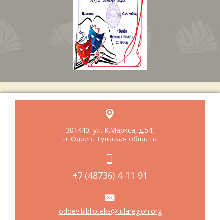
301440, ул. К.Маркса, д.54,
п. Одоев, Тульская область
+7 (48736) 4-11-91
odoev.biblioteka@tularegion.org