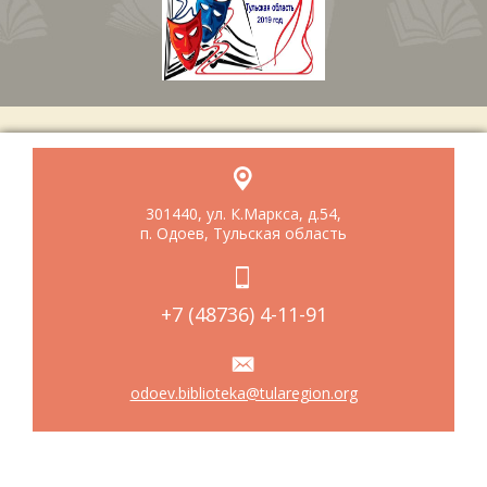
301440, ул. К.Маркса, д.54,
п. Одоев, Тульская область
+7 (48736) 4-11-91
odoev.biblioteka@tularegion.org