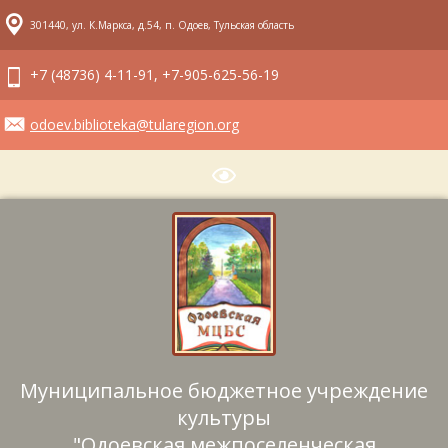
301440, ул. К.Маркса, д.54, п. Одоев, Тульская область
+7 (48736) 4-11-91, +7-905-625-56-19
odoev.biblioteka@tularegion.org
Муниципальное бюджетное учреждение
культуры
"Одоевская межпоселенческая