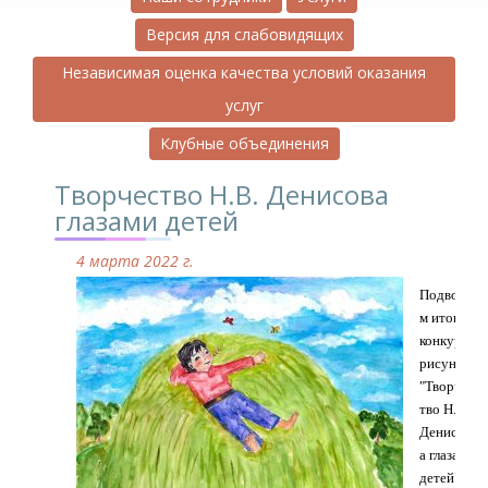
Версия для слабовидящих
Независимая оценка качества условий оказания
услуг
Клубные объединения
Творчество Н.В. Денисова
глазами детей
4 марта 2022 г.
Подводи
м итог
конкурса
рисунков
"Творчес
тво Н.В.
Денисов
а глазами
детей".