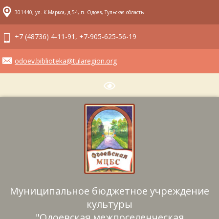
301440, ул. К.Маркса, д.54, п. Одоев, Тульская область
+7 (48736) 4-11-91, +7-905-625-56-19
odoev.biblioteka@tularegion.org
Муниципальное бюджетное учреждение
культуры
"Одоевская межпоселенческая