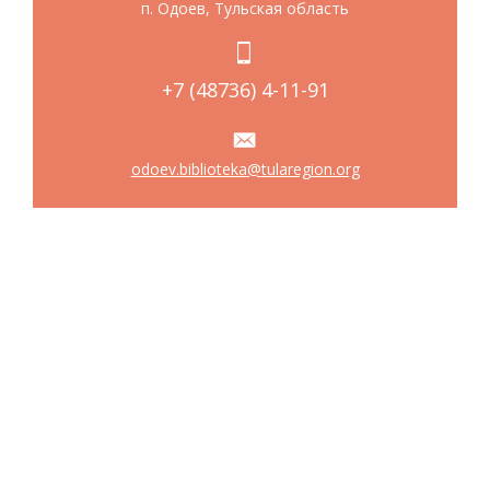
п. Одоев, Тульская область
+7 (48736) 4-11-91
odoev.biblioteka@tularegion.org