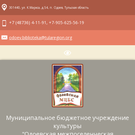
301440, ул. К.Маркса, д.54, п. Одоев, Тульская область
+7 (48736) 4-11-91, +7-905-625-56-19
odoev.biblioteka@tularegion.org
Муниципальное бюджетное учреждение
культуры
"Одоевская межпоселенческая