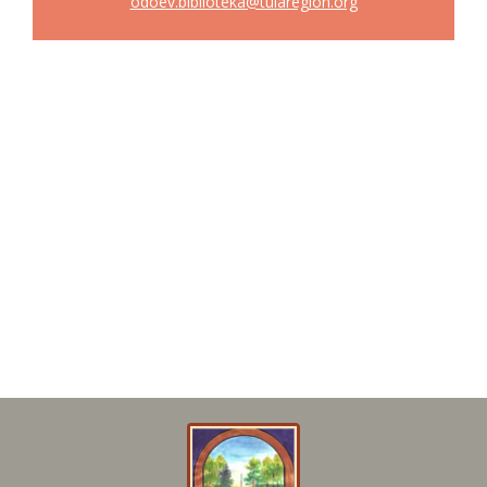
odoev.biblioteka@tularegion.org