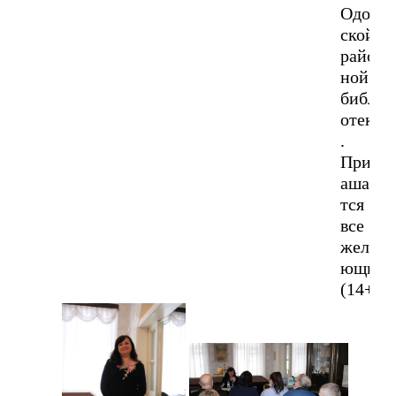
Одоев
ской
район
ной
библи
отеки
.
Пригл
ашаю
тся
все
жела
ющие
(14+)