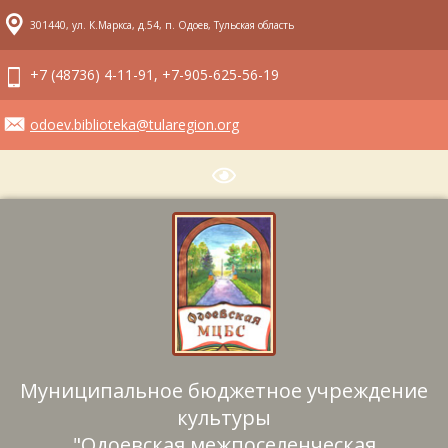
301440, ул. К.Маркса, д.54, п. Одоев, Тульская область
+7 (48736) 4-11-91, +7-905-625-56-19
odoev.biblioteka@tularegion.org
Муниципальное бюджетное учреждение
культуры
"Одоевская межпоселенческая