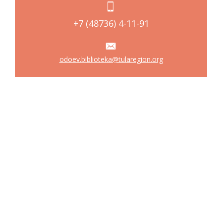
+7 (48736) 4-11-91
odoev.biblioteka@tularegion.org