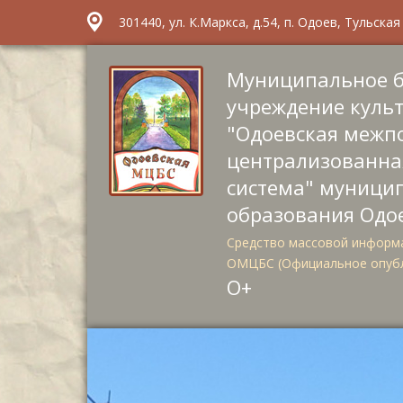
301440, ул. К.Маркса, д.54, п. Одоев, Тульска
Муниципальное 
учреждение куль
"Одоевская межп
централизованна
система" муници
образования Одо
Средство массовой информа
ОМЦБС (Официальное опуб
О+