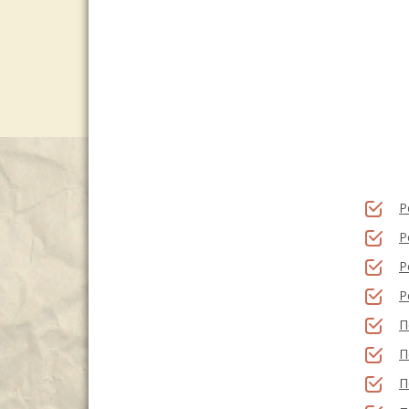
Р
Р
Р
Р
П
П
П