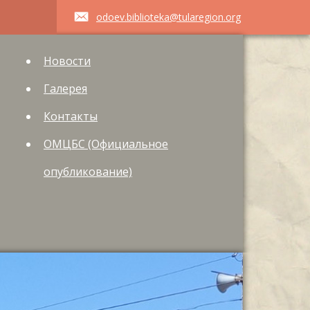
odoev.biblioteka@tularegion.org
Новости
Галерея
Контакты
ОМЦБС (Официальное
опубликование)